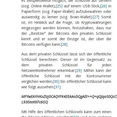
es beispielsweise möglich, die Schlüssel auf Servern
(sog. Online-Wallet),
[25]
auf einem USB-Stick,
[26]
in
Papierform (sog. Paper-Wallet) aufzubewahren oder
auswendig zu lernen (sog. Brain-Wallet).
[27]
Somit
ist, im Hinblick auf die Frage, ob Kryptowährungen
eingezogen werden können, festzuhalten, dass nur
der „Besitzer“ der Bitcoins den privaten Schlüssel
kennt und er somit der Einzige ist, der über die
Bitcoins verfügen kann.
[28]
Aus dem privaten Schlüssel lässt sich der öffentliche
Schlüssel berechnen. Dieser ist im Gegensatz zu
dem privaten Schlüssel für jeden
Netzwerkteilnehmer erkennbar.
[29]
Mithin kann der
öffentliche Schlüssel mit der Kontonummer
verglichen werden.
[30]
Ein öffentlicher Schlüssel kann
wie folgt aussehen:
[31]
MFYwEAYHKoZIzj0CAQYFK4EEAAoDQgAEt++Q+qQJqoS0Qc
L93EeeKKFc6GQ
Mit Hilfe des öffentlichen Schlüssels kann zum einen