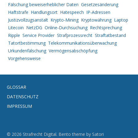
Fälschung beweiserheblicher Daten
Gesetzesänderung
Haftstrafe
Handlungsort
Hatespeech
IP-Adressen
Justizvollzugsanstalt
Krypto-Mining
Kryptowährung
Laptop
Litecoin
NetzDG
Online-Durchsuchung
Rechtsprechung
Ripple
Service Provider
Strafprozessrecht
Straftatbestand
Tatortbestimmung
Telekommunikationsüberwachung
Urkundenfälschung
Vermögensabschöpfung
Vorgehensweise
GLOSSAR
DATENSCHUTZ
IMPRESSUM
© 2026 Strafrecht Digital. Bento theme by Satori