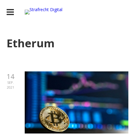
Etherum
14
SEP.
2021