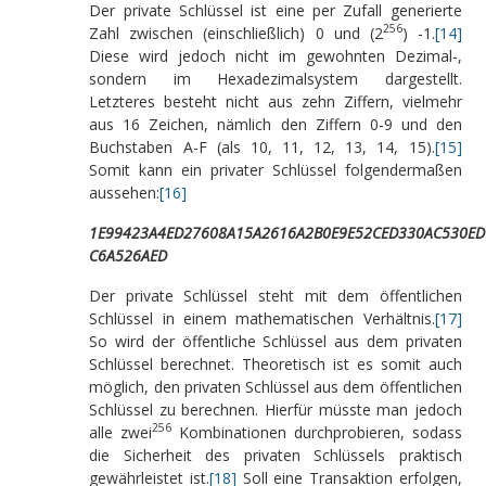
Der private Schlüssel ist eine per Zufall generierte
256
Zahl zwischen (einschließlich) 0 und (2
) -1.
[14]
Diese wird jedoch nicht im gewohnten Dezimal-,
sondern im Hexadezimalsystem dargestellt.
Letzteres besteht nicht aus zehn Ziffern, vielmehr
aus 16 Zeichen, nämlich den Ziffern 0-9 und den
Buchstaben A-F (als 10, 11, 12, 13, 14, 15).
[15]
Somit kann ein privater Schlüssel folgendermaßen
aussehen:
[16]
1E99423A4ED27608A15A2616A2B0E9E52CED330AC530ED
C6A526AED
Der private Schlüssel steht mit dem öffentlichen
Schlüssel in einem mathematischen Verhältnis.
[17]
So wird der öffentliche Schlüssel aus dem privaten
Schlüssel berechnet. Theoretisch ist es somit auch
möglich, den privaten Schlüssel aus dem öffentlichen
Schlüssel zu berechnen. Hierfür müsste man jedoch
256
alle zwei
Kombinationen durchprobieren, sodass
die Sicherheit des privaten Schlüssels praktisch
gewährleistet ist.
[18]
Soll eine Transaktion erfolgen,