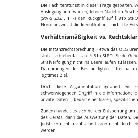
Die Fachliteratur ist in dieser Frage gespalten.
Auslegung befürworten, lehnen Nadeborn/Irsche
(StV-S 2021, 117) den Rückgriff auf § 81b StPO
Norm bezweckt die Identifikation – nicht die Ents
Verhältnismäßigkeit vs. Rechtsklar
Die Instanzrechtsprechung – etwa das OLG Bre
stützt sich ebenfalls auf § 81b StPO. Beide Ger
Strafverfolgung nicht ins Leere laufen zu lassen
Datenmengen des Beschuldigten – frei nach d
legitimes Ziel.
Doch diese Argumentation ignoriert ein ze
schwerwiegenden Eingriff in die informationell
private Daten –, bedarf einer klaren, spezifische
Zudem handelt es sich bei der Entsperrung um e
des Geräts, dann die Auswertung der Daten. D
juristisch nicht trivial – und kann nicht durc
werden.