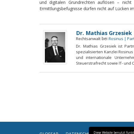
und digitalen Grundrechten auflösen – nicht d
Ermittlungsbefugnisse dürfen nicht auf Lücken 
Dr. Mathias Grzesiek
bei
Rechtsanwalt
Rosinus | Pa
Dr. Mathias Grzesiek ist Part
spezialisierten Kanzlei Rosinus
und internationale Unterneh
Steuerstrafrecht sowie IT- und
Diese Website benutzt funkt
GLOSSAR
DATENSCHUTZ
IMPRESSUM