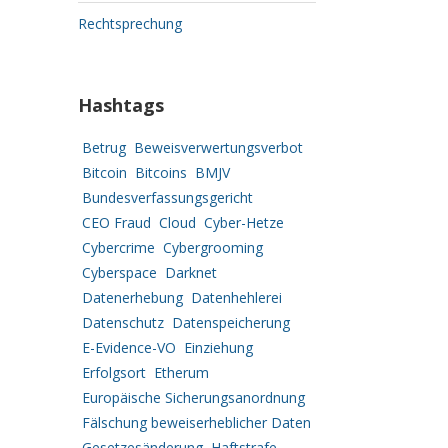
Rechtsprechung
Hashtags
Betrug
Beweisverwertungsverbot
Bitcoin
Bitcoins
BMJV
Bundesverfassungsgericht
CEO Fraud
Cloud
Cyber-Hetze
Cybercrime
Cybergrooming
Cyberspace
Darknet
Datenerhebung
Datenhehlerei
Datenschutz
Datenspeicherung
E-Evidence-VO
Einziehung
Erfolgsort
Etherum
Europäische Sicherungsanordnung
Fälschung beweiserheblicher Daten
Gesetzesänderung
Haftstrafe