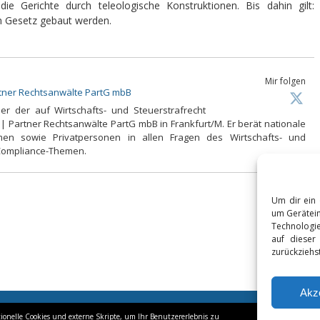
ie Gerichte durch teleologische Konstruktionen. Bis dahin gilt:
im Gesetz gebaut werden.
Mir folgen
rtner Rechtsanwälte PartG mbB
ner der auf Wirtschafts- und Steuerstrafrecht
 | Partner Rechtsanwälte PartG mbB in Frankfurt/M. Er berät nationale
men sowie Privatpersonen in allen Fragen des Wirtschafts- und
 Compliance-Themen.
Um dir ein 
um Gerätein
Technologie
auf dieser
zurückziehs
Akz
ionelle Cookies und externe Skripte, um Ihr Benutzererlebnis zu