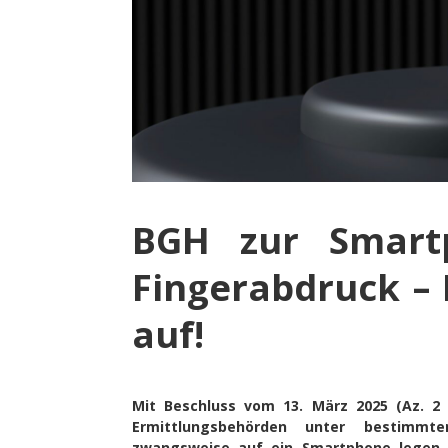
BGH zur Smartp
Fingerabdruck –
auf!
Mit Beschluss vom 13. März 2025 (Az. 2 
Ermittlungsbehörden unter bestimmt
zwangsweise auf ein Smartphone legen d