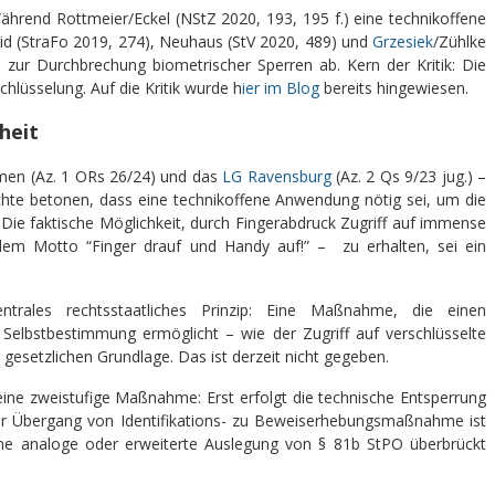
 Während Rottmeier/Eckel (NStZ 2020, 193, 195 f.) eine technikoffene
id (StraFo 2019, 274), Neuhaus (StV 2020, 489) und
Grzesiek
/Zühlke
 zur Durchbrechung biometrischer Sperren ab. Kern der Kritik: Die
chlüsselung. Auf die Kritik wurde h
ier im Blog
bereits hingewiesen.
heit
men (Az. 1 ORs 26/24) und das
LG Ravensburg
(Az. 2 Qs 9/23 jug.) –
ichte betonen, dass eine technikoffene Anwendung nötig sei, um die
. Die faktische Möglichkeit, durch Fingerabdruck Zugriff auf immense
em Motto “Finger drauf und Handy auf!” – zu erhalten, sei ein
ntrales rechtsstaatliches Prinzip: Eine Maßnahme, die einen
e Selbstbestimmung ermöglicht – wie der Zugriff auf verschlüsselte
n gesetzlichen Grundlage. Das ist derzeit nicht gegeben.
ine zweistufige Maßnahme: Erst erfolgt die technische Entsperrung
er Übergang von Identifikations- zu Beweiserhebungsmaßnahme ist
h eine analoge oder erweiterte Auslegung von § 81b StPO überbrückt