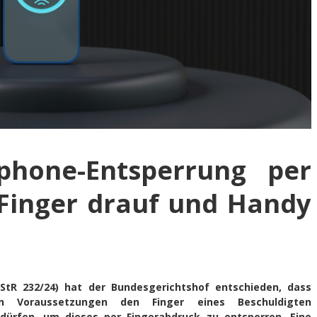
hone-Entsperrung per
 Finger drauf und Handy
StR 232/24) hat der Bundesgerichtshof entschieden, dass
en Voraussetzungen den Finger eines Beschuldigten
ürfen, um dieses per Fingerabdruck zu entsperren. Eine