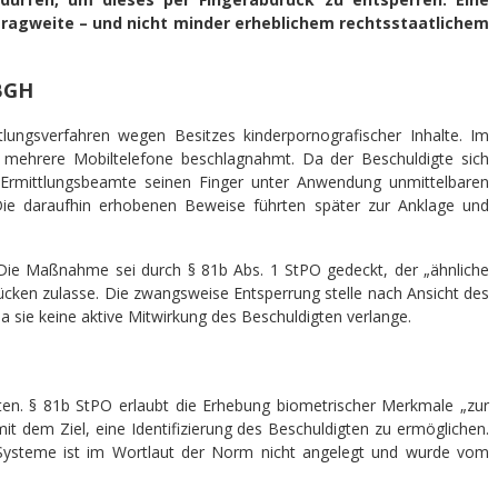
Tragweite – und nicht minder erheblichem rechtsstaatlichem
 BGH
lungsverfahren wegen Besitzes kinderpornografischer Inhalte. Im
ehrere Mobiltelefone beschlagnahmt. Da der Beschuldigte sich
ten Ermittlungsbeamte seinen Finger unter Anwendung unmittelbaren
e daraufhin erhobenen Beweise führten später zur Anklage und
: Die Maßnahme sei durch § 81b Abs. 1 StPO gedeckt, der „ähnliche
cken zulasse. Die zwangsweise Entsperrung stelle nach Ansicht des
da sie keine aktive Mitwirkung des Beschuldigten verlange.
tten. § 81b StPO erlaubt die Erhebung biometrischer Merkmale „zur
it dem Ziel, eine Identifizierung des Beschuldigten zu ermöglichen.
 Systeme ist im Wortlaut der Norm nicht angelegt und wurde vom