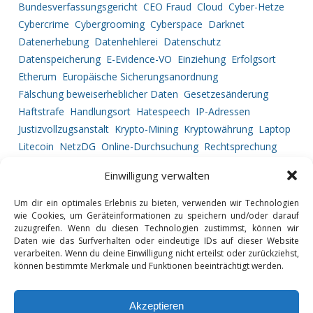
Bundesverfassungsgericht
CEO Fraud
Cloud
Cyber-Hetze
Cybercrime
Cybergrooming
Cyberspace
Darknet
Datenerhebung
Datenhehlerei
Datenschutz
Datenspeicherung
E-Evidence-VO
Einziehung
Erfolgsort
Etherum
Europäische Sicherungsanordnung
Fälschung beweiserheblicher Daten
Gesetzesänderung
Haftstrafe
Handlungsort
Hatespeech
IP-Adressen
Justizvollzugsanstalt
Krypto-Mining
Kryptowährung
Laptop
Litecoin
NetzDG
Online-Durchsuchung
Rechtsprechung
Ripple
Service Provider
Strafprozessrecht
Straftatbestand
Einwilligung verwalten
Tatortbestimmung
Telekommunikationsüberwachung
Urkundenfälschung
Vermögensabschöpfung
Um dir ein optimales Erlebnis zu bieten, verwenden wir Technologien
wie Cookies, um Geräteinformationen zu speichern und/oder darauf
Vorgehensweise
zuzugreifen. Wenn du diesen Technologien zustimmst, können wir
Daten wie das Surfverhalten oder eindeutige IDs auf dieser Website
verarbeiten. Wenn du deine Einwilligung nicht erteilst oder zurückziehst,
können bestimmte Merkmale und Funktionen beeinträchtigt werden.
GLOSSAR
DATENSCHUTZ
Akzeptieren