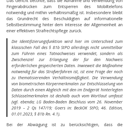
Das Gericht betonte, dass die Abnahme und Verwendung von
Fingerabdrücken zum Entsperren des Mobiltelefons
notwendig und mithin verhältnismäßig ist. Insbesondere bleibt
das Grundrecht des Beschuldigten auf informationelle
Selbstbestimmung hinter dem Interesse der Allgemeinheit an
einer effektiven Strafrechtspflege zurück.
Die Identifizierungsfunktion wird hier im Unterschied zum
klassischen Fall des § 81b StPO allerdings nicht unmittelbar
zum Führen eines Tatnachweises verwendet, sondern als
Zwischenziel zur Erlangung der für den Nachweis
erforderlichen gespeicherten Daten. Inwieweit die Maßnahme
notwendig für das Strafverfahren ist, ist eine Frage der noch
zu thematisierenden Verhältnismäßigkeit. Die Verwendung
von biometrischen Körpermerkmalen zur Entschlüsselung von
Daten durch einen Abgleich mit den im Endgerät hinterlegten
Schlüsselmerkmalen ist deshalb auch vom Wortlaut umfasst
(vgl. ebenda; LG Baden-Baden Beschluss vom 26. November
2019 – 2 Qs 147/19; Goers in: BeckOK StPO, 46. Edition,
01.01.2023, § 81b Rn. 4.1).
Bei der Abwägung ist zu berücksichtigen, dass die