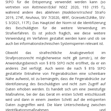
StPO für die Entsperrung verwendet werden kann (so
vertreten von
Rottmeier
/
Eckel
NStZ 2020, 193 (195 f.),
während andere dies ablehnen (
Nadeborn
/
Irscheid
StraFo
2019, 274f.;
Neuhaus
, StV 7/2020, 489f.; Grzesiek/Zühlke, StV-
S 3/2021, 117f.). Das Hauptziel der Norm ist die Identifizierung
des Beschuldigten für die weitere Verwendung im
Strafverfahren. Es ist jedoch fraglich, wie diese weitere
Verwendung im Verfahren gestaltet werden kann und ob sie
auch bei informationstechnischen Systemsperren relevant ist.
Obwohl das strafrechtliche Analogieverbot im
Strafprozessrecht möglicherweise nicht gilt (umstr.), ist der
Anwendungsbereich von § 81b StPO nicht eröffnet, da er ein
anderes Ziel verfolgt. Auch wenn die nach § 81b StPO
gestattete Entnahme von Fingerabdrücken eine scheinbare
Nähe aufweist, ist zu bemängeln, dass die Fingerabdrücke zur
Identifizierung des Beschuldigten und nicht zum Zugriff auf
Daten erhoben werden. Es handelt sich um eine zweistufige
Maßnahme, bei der das Gerät im ersten Schritt entschlüsselt
wird und dann in einem zweiten Schritt auf die entsperrten
Daten zugegriffen wird. Die klare Unterscheidung zwischen
Identifikationsmaßnahmen und