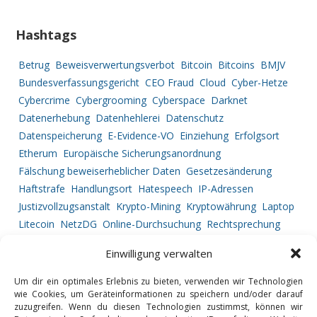
Hashtags
Betrug
Beweisverwertungsverbot
Bitcoin
Bitcoins
BMJV
Bundesverfassungsgericht
CEO Fraud
Cloud
Cyber-Hetze
Cybercrime
Cybergrooming
Cyberspace
Darknet
Datenerhebung
Datenhehlerei
Datenschutz
Datenspeicherung
E-Evidence-VO
Einziehung
Erfolgsort
Etherum
Europäische Sicherungsanordnung
Fälschung beweiserheblicher Daten
Gesetzesänderung
Haftstrafe
Handlungsort
Hatespeech
IP-Adressen
Justizvollzugsanstalt
Krypto-Mining
Kryptowährung
Laptop
Litecoin
NetzDG
Online-Durchsuchung
Rechtsprechung
Ripple
Service Provider
Strafprozessrecht
Straftatbestand
Einwilligung verwalten
Tatortbestimmung
Telekommunikationsüberwachung
Urkundenfälschung
Vermögensabschöpfung
Um dir ein optimales Erlebnis zu bieten, verwenden wir Technologien
Vorgehensweise
wie Cookies, um Geräteinformationen zu speichern und/oder darauf
zuzugreifen. Wenn du diesen Technologien zustimmst, können wir