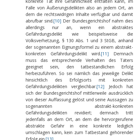
konkrete Tat ihre Gefährlichkeit entfalten kann, im
Falle von Äußerungsdelikten also an jedem Ort, an
dem die rechtswidrigen Inhalte verfügbar und damit
abrufbar sind.
[10]
Der Bundesgerichtshof nahm dies
allerdings nur an, wenn ein abstraktes
Gefährdungsdelikt wie beispielsweise die
Volksverhetzung, § 130 Abs. 1 und 3 StGB, anhand
der sogenannten Eignungsformel zu einem abstrakt-
konkreten Gefährdungsdelikt wird.
[11]
Demnach
muss das entsprechende Verhalten des Täters
geeignet sein, den tatbestandlichen Erfolg
herbeizuführen. So sei nämlich das jeweilige Delikt
hinsichtlich des Erfolgsorts mit konkreten
Gefährdungsdelikten vergleichbar.
[12]
Jedoch hat
sich der Bundesgerichtshof mittlerweile ausdrücklich
von dieser Auffassung gelöst und seine Aussagen zu
sogenannten abstrakt-konkreten
Gefährdungsdelikten revidiert; demnach tritt
jedenfalls an dem Ort, an dem die hervorgerufene
abstrakte Gefahr in eine konkrete lediglich
umschlagen kann, kein zum Tatbestand gehörender
Erfolg ein.
[13]