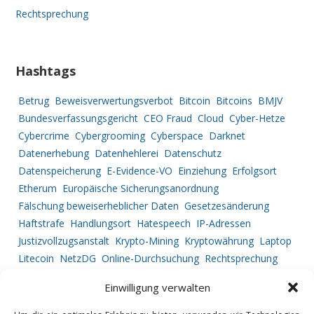
Rechtsprechung
Hashtags
Betrug
Beweisverwertungsverbot
Bitcoin
Bitcoins
BMJV
Bundesverfassungsgericht
CEO Fraud
Cloud
Cyber-Hetze
Cybercrime
Cybergrooming
Cyberspace
Darknet
Datenerhebung
Datenhehlerei
Datenschutz
Datenspeicherung
E-Evidence-VO
Einziehung
Erfolgsort
Etherum
Europäische Sicherungsanordnung
Fälschung beweiserheblicher Daten
Gesetzesänderung
Haftstrafe
Handlungsort
Hatespeech
IP-Adressen
Justizvollzugsanstalt
Krypto-Mining
Kryptowährung
Laptop
Litecoin
NetzDG
Online-Durchsuchung
Rechtsprechung
Ripple
Service Provider
Strafprozessrecht
Straftatbestand
Einwilligung verwalten
Tatortbestimmung
Telekommunikationsüberwachung
Urkundenfälschung
Vermögensabschöpfung