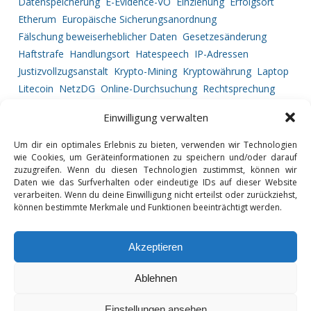
Datenspeicherung
E-Evidence-VO
Einziehung
Erfolgsort
Etherum
Europäische Sicherungsanordnung
Fälschung beweiserheblicher Daten
Gesetzesänderung
Haftstrafe
Handlungsort
Hatespeech
IP-Adressen
Justizvollzugsanstalt
Krypto-Mining
Kryptowährung
Laptop
Litecoin
NetzDG
Online-Durchsuchung
Rechtsprechung
Ripple
Service Provider
Strafprozessrecht
Straftatbestand
Einwilligung verwalten
Tatortbestimmung
Telekommunikationsüberwachung
Urkundenfälschung
Vermögensabschöpfung
Um dir ein optimales Erlebnis zu bieten, verwenden wir Technologien
Vorgehensweise
wie Cookies, um Geräteinformationen zu speichern und/oder darauf
zuzugreifen. Wenn du diesen Technologien zustimmst, können wir
Daten wie das Surfverhalten oder eindeutige IDs auf dieser Website
verarbeiten. Wenn du deine Einwilligung nicht erteilst oder zurückziehst,
können bestimmte Merkmale und Funktionen beeinträchtigt werden.
GLOSSAR
DATENSCHUTZ
Akzeptieren
IMPRESSUM
Ablehnen
Diese Website benutzt funktionelle Cookies und externe Skripte, um Ihr
Einstellungen ansehen