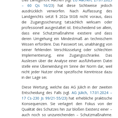
– 60 Qs 16/23
) hat diese Sichtweise jedoch
ausdrücklich verworfen. Nach Auffassung des
Landgerichts setzt § 202a StGB nicht voraus, dass
die Zugangssicherung tatsächlich wirksam oder
professionell ausgestaltet ist. Entscheidend sei allein,
dass eine Schutzmaßnahme existiere und dass
deren Umgehung ein Mindestmaß an technischem
Wissen erfordere. Das Passwort sei, unabhängig von
seiner fehlenden Verschlüsselung oder schlechten
Implementierung, eine Zugangsschranke. Das
Auslesen über die Analyse einer ausführbaren Datei
stelle eine Überwindung im Sinne der Norm dar, weil
nicht jeder Nutzer ohne spezifische Kenntnisse dazu
in der Lage sei.
Diese Wertung, welche das AG Jülich in der zweiten
Entscheidung des Falls (vgl.
AG Jülich, 17.01.2024 –
17 Cs-230 Js 99/21-55/23
) hat erhebliche praktische
Konsequenzen. Sie verlagert den Fokus von der
Qualität des Schutzes hin zur bloßen Existenz einer –
auch noch so unzureichenden – Schutzmaßnahme.