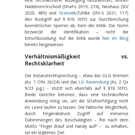
eine technikoffene Auslegung befürworten, lehnen
Nadeborn/Irscheid (StraFo 2019, 274), Neuhaus (StV
2020, 489) und
Grzesiek
/Zühlke (StV-S 2021, 117)
den Rückgriff auf § 81b StPO zur Durchbrechung
biometrischer Sperren ab. Kern der Kritik: Die Norm
bezweckt die Identifikation – nicht die
Entschlüsselung. Auf die Kritik wurde h
ier im Blog
bereits hingewiesen.
Verhältnismäßigkeit vs.
Rechtsklarheit
Die Instanzrechtsprechung – etwa das OLG Bremen
(Az. 1 ORs 26/24) und das
LG Ravensburg
(Az. 2 Qs
9/23 jug.) – stützt sich ebenfalls auf § 81b StPO.
Beide Gerichte betonen, dass eine technikoffene
Anwendung nötig sei, um die Strafverfolgung nicht
ins Leere laufen zu lassen. Die faktische Möglichkeit,
durch Fingerabdruck Zugriff auf immense
Datenmengen des Beschuldigten – frei nach dem
Motto “Finger drauf und Handy auf!” – zu erhalten,
sei ein legitimes Ziel.