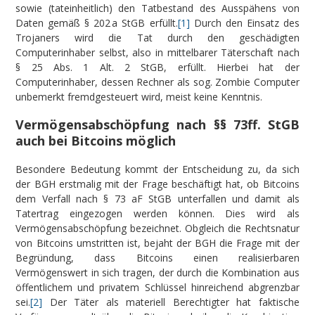
sowie (tateinheitlich) den Tatbestand des Ausspähens von
Daten gemäß § 202 a StGB erfüllt.
[1]
Durch den Einsatz des
Trojaners wird die Tat durch den geschädigten
Computerinhaber selbst, also in mittelbarer Täterschaft nach
§ 25 Abs. 1 Alt. 2 StGB, erfüllt. Hierbei hat der
Computerinhaber, dessen Rechner als sog. Zombie Computer
unbemerkt fremdgesteuert wird, meist keine Kenntnis.
Vermögensabschöpfung nach §§ 73ff. StGB
auch bei Bitcoins möglich
Besondere Bedeutung kommt der Entscheidung zu, da sich
der BGH erstmalig mit der Frage beschäftigt hat, ob Bitcoins
dem Verfall nach § 73 aF StGB unterfallen und damit als
Tatertrag eingezogen werden können. Dies wird als
Vermögensabschöpfung bezeichnet. Obgleich die Rechtsnatur
von Bitcoins umstritten ist, bejaht der BGH die Frage mit der
Begründung, dass Bitcoins einen realisierbaren
Vermögenswert in sich tragen, der durch die Kombination aus
öffentlichem und privatem Schlüssel hinreichend abgrenzbar
sei.
[2]
Der Täter als materiell Berechtigter hat faktische