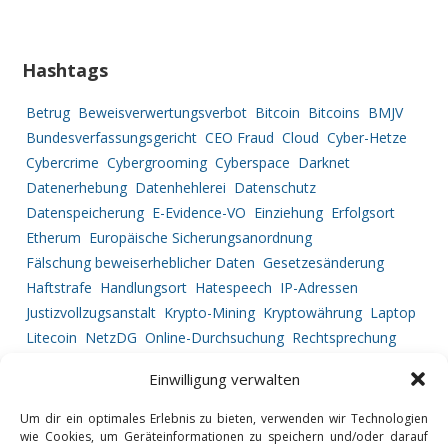
Hashtags
Betrug
Beweisverwertungsverbot
Bitcoin
Bitcoins
BMJV
Bundesverfassungsgericht
CEO Fraud
Cloud
Cyber-Hetze
Cybercrime
Cybergrooming
Cyberspace
Darknet
Datenerhebung
Datenhehlerei
Datenschutz
Datenspeicherung
E-Evidence-VO
Einziehung
Erfolgsort
Etherum
Europäische Sicherungsanordnung
Fälschung beweiserheblicher Daten
Gesetzesänderung
Haftstrafe
Handlungsort
Hatespeech
IP-Adressen
Justizvollzugsanstalt
Krypto-Mining
Kryptowährung
Laptop
Litecoin
NetzDG
Online-Durchsuchung
Rechtsprechung
Ripple
Service Provider
Strafprozessrecht
Straftatbestand
Einwilligung verwalten
Tatortbestimmung
Telekommunikationsüberwachung
Urkundenfälschung
Vermögensabschöpfung
Um dir ein optimales Erlebnis zu bieten, verwenden wir Technologien
wie Cookies, um Geräteinformationen zu speichern und/oder darauf
Vorgehensweise