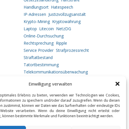
Handlungsort
Hatespeech
IP-Adressen
Justizvollzugsanstalt
Krypto-Mining
Kryptowährung
Laptop
Litecoin
NetzDG
Online-Durchsuchung
Rechtsprechung
Ripple
Service Provider
Strafprozessrecht
Straftatbestand
Tatortbestimmung
Telekommunikationsüberwachung
Urkundenfälschung
Einwilligung verwalten
Vermögensabschöpfung
Vorgehensweise
optimales Erlebnis zu bieten, verwenden wir Technologien wie Cookies,
formationen zu speichern und/oder darauf zuzugreifen. Wenn du diesen
n zustimmst, können wir Daten wie das Surfverhalten oder eindeutige IDs
 Website verarbeiten. Wenn du deine Einwilligung nicht erteilst oder
t, können bestimmte Merkmale und Funktionen beeinträchtigt werden.