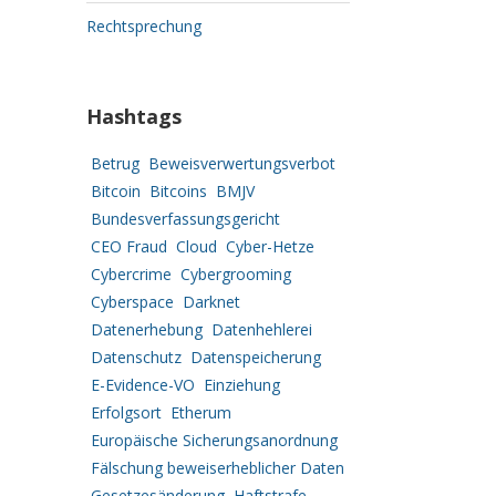
Rechtsprechung
Hashtags
Betrug
Beweisverwertungsverbot
Bitcoin
Bitcoins
BMJV
Bundesverfassungsgericht
CEO Fraud
Cloud
Cyber-Hetze
Cybercrime
Cybergrooming
Cyberspace
Darknet
Datenerhebung
Datenhehlerei
Datenschutz
Datenspeicherung
E-Evidence-VO
Einziehung
Erfolgsort
Etherum
Europäische Sicherungsanordnung
Fälschung beweiserheblicher Daten
Gesetzesänderung
Haftstrafe