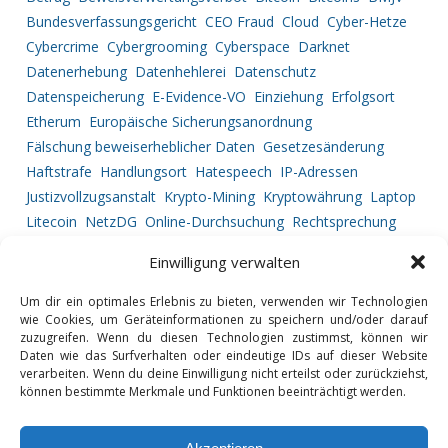
Bundesverfassungsgericht
CEO Fraud
Cloud
Cyber-Hetze
Cybercrime
Cybergrooming
Cyberspace
Darknet
Datenerhebung
Datenhehlerei
Datenschutz
Datenspeicherung
E-Evidence-VO
Einziehung
Erfolgsort
Etherum
Europäische Sicherungsanordnung
Fälschung beweiserheblicher Daten
Gesetzesänderung
Haftstrafe
Handlungsort
Hatespeech
IP-Adressen
Justizvollzugsanstalt
Krypto-Mining
Kryptowährung
Laptop
Litecoin
NetzDG
Online-Durchsuchung
Rechtsprechung
Ripple
Service Provider
Strafprozessrecht
Straftatbestand
Einwilligung verwalten
Tatortbestimmung
Telekommunikationsüberwachung
Urkundenfälschung
Vermögensabschöpfung
Um dir ein optimales Erlebnis zu bieten, verwenden wir Technologien
wie Cookies, um Geräteinformationen zu speichern und/oder darauf
Vorgehensweise
zuzugreifen. Wenn du diesen Technologien zustimmst, können wir
Daten wie das Surfverhalten oder eindeutige IDs auf dieser Website
verarbeiten. Wenn du deine Einwilligung nicht erteilst oder zurückziehst,
können bestimmte Merkmale und Funktionen beeinträchtigt werden.
GLOSSAR
DATENSCHUTZ