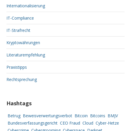
Internationalisierung
IT-Compliance
IT-Strafrecht
Kryptowährungen
Literaturempfehlung
Praxistipps
Rechtsprechung
Hashtags
Betrug
Beweisverwertungsverbot
Bitcoin
Bitcoins
BMJV
Bundesverfassungsgericht
CEO Fraud
Cloud
Cyber-Hetze
Cybercrime
Cybergrooming
Cyberspace
Darknet