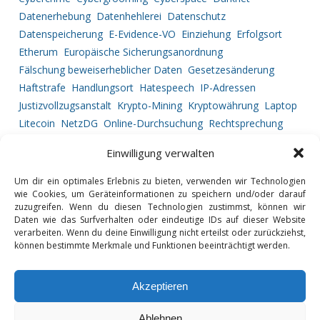
Datenerhebung
Datenhehlerei
Datenschutz
Datenspeicherung
E-Evidence-VO
Einziehung
Erfolgsort
Etherum
Europäische Sicherungsanordnung
Fälschung beweiserheblicher Daten
Gesetzesänderung
Haftstrafe
Handlungsort
Hatespeech
IP-Adressen
Justizvollzugsanstalt
Krypto-Mining
Kryptowährung
Laptop
Litecoin
NetzDG
Online-Durchsuchung
Rechtsprechung
Ripple
Service Provider
Strafprozessrecht
Straftatbestand
Einwilligung verwalten
Tatortbestimmung
Telekommunikationsüberwachung
Urkundenfälschung
Vermögensabschöpfung
Um dir ein optimales Erlebnis zu bieten, verwenden wir Technologien
wie Cookies, um Geräteinformationen zu speichern und/oder darauf
Vorgehensweise
zuzugreifen. Wenn du diesen Technologien zustimmst, können wir
Daten wie das Surfverhalten oder eindeutige IDs auf dieser Website
verarbeiten. Wenn du deine Einwilligung nicht erteilst oder zurückziehst,
können bestimmte Merkmale und Funktionen beeinträchtigt werden.
GLOSSAR
DATENSCHUTZ
Akzeptieren
IMPRESSUM
Ablehnen