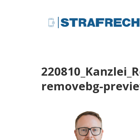
220810_Kanzlei_R
removebg-previ