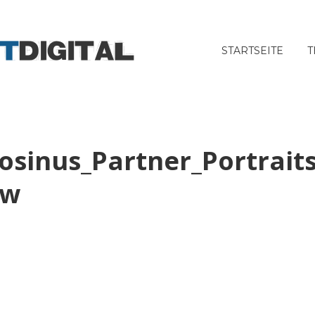
STARTSEITE
T
osinus_Partner_Portraits
ew