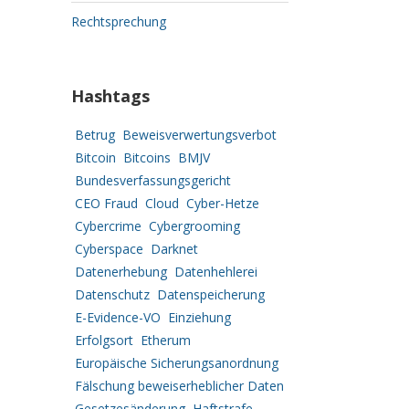
Rechtsprechung
Hashtags
Betrug
Beweisverwertungsverbot
Bitcoin
Bitcoins
BMJV
Bundesverfassungsgericht
CEO Fraud
Cloud
Cyber-Hetze
Cybercrime
Cybergrooming
Cyberspace
Darknet
Datenerhebung
Datenhehlerei
Datenschutz
Datenspeicherung
E-Evidence-VO
Einziehung
Erfolgsort
Etherum
Europäische Sicherungsanordnung
Fälschung beweiserheblicher Daten
Gesetzesänderung
Haftstrafe