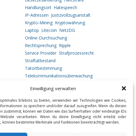
Handlungsort
Hatespeech
IP-Adressen
Justizvollzugsanstalt
Krypto-Mining
Kryptowährung
Laptop
Litecoin
NetzDG
Online-Durchsuchung
Rechtsprechung
Ripple
Service Provider
Strafprozessrecht
Straftatbestand
Tatortbestimmung
Telekommunikationsüberwachung
Urkundenfälschung
Einwilligung verwalten
Vermögensabschöpfung
Vorgehensweise
optimales Erlebnis zu bieten, verwenden wir Technologien wie Cookies,
formationen zu speichern und/oder darauf zuzugreifen. Wenn du diesen
n zustimmst, können wir Daten wie das Surfverhalten oder eindeutige IDs
 Website verarbeiten. Wenn du deine Einwilligung nicht erteilst oder
t, können bestimmte Merkmale und Funktionen beeinträchtigt werden.