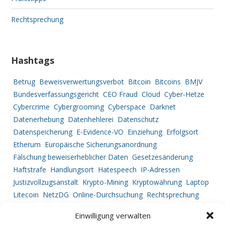
Rechtsprechung
Hashtags
Betrug
Beweisverwertungsverbot
Bitcoin
Bitcoins
BMJV
Bundesverfassungsgericht
CEO Fraud
Cloud
Cyber-Hetze
Cybercrime
Cybergrooming
Cyberspace
Darknet
Datenerhebung
Datenhehlerei
Datenschutz
Datenspeicherung
E-Evidence-VO
Einziehung
Erfolgsort
Etherum
Europäische Sicherungsanordnung
Fälschung beweiserheblicher Daten
Gesetzesänderung
Haftstrafe
Handlungsort
Hatespeech
IP-Adressen
Justizvollzugsanstalt
Krypto-Mining
Kryptowährung
Laptop
Litecoin
NetzDG
Online-Durchsuchung
Rechtsprechung
Ripple
Service Provider
Strafprozessrecht
Straftatbestand
Einwilligung verwalten
Tatortbestimmung
Telekommunikationsüberwachung