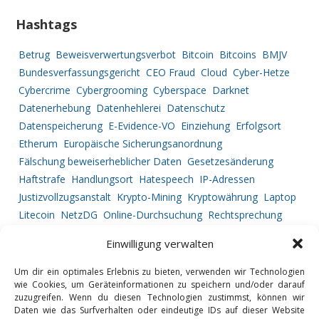
Hashtags
Betrug
Beweisverwertungsverbot
Bitcoin
Bitcoins
BMJV
Bundesverfassungsgericht
CEO Fraud
Cloud
Cyber-Hetze
Cybercrime
Cybergrooming
Cyberspace
Darknet
Datenerhebung
Datenhehlerei
Datenschutz
Datenspeicherung
E-Evidence-VO
Einziehung
Erfolgsort
Etherum
Europäische Sicherungsanordnung
Fälschung beweiserheblicher Daten
Gesetzesänderung
Haftstrafe
Handlungsort
Hatespeech
IP-Adressen
Justizvollzugsanstalt
Krypto-Mining
Kryptowährung
Laptop
Litecoin
NetzDG
Online-Durchsuchung
Rechtsprechung
Ripple
Service Provider
Strafprozessrecht
Straftatbestand
Einwilligung verwalten
Tatortbestimmung
Telekommunikationsüberwachung
Urkundenfälschung
Vermögensabschöpfung
Um dir ein optimales Erlebnis zu bieten, verwenden wir Technologien
wie Cookies, um Geräteinformationen zu speichern und/oder darauf
Vorgehensweise
zuzugreifen. Wenn du diesen Technologien zustimmst, können wir
Daten wie das Surfverhalten oder eindeutige IDs auf dieser Website