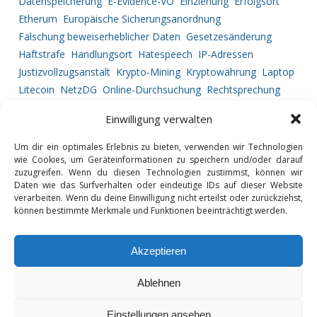
Datenspeicherung
E-Evidence-VO
Einziehung
Erfolgsort
Etherum
Europäische Sicherungsanordnung
Fälschung beweiserheblicher Daten
Gesetzesänderung
Haftstrafe
Handlungsort
Hatespeech
IP-Adressen
Justizvollzugsanstalt
Krypto-Mining
Kryptowährung
Laptop
Litecoin
NetzDG
Online-Durchsuchung
Rechtsprechung
Ripple
Service Provider
Strafprozessrecht
Straftatbestand
Einwilligung verwalten
Tatortbestimmung
Telekommunikationsüberwachung
Urkundenfälschung
Vermögensabschöpfung
Um dir ein optimales Erlebnis zu bieten, verwenden wir Technologien
wie Cookies, um Geräteinformationen zu speichern und/oder darauf
Vorgehensweise
zuzugreifen. Wenn du diesen Technologien zustimmst, können wir
Daten wie das Surfverhalten oder eindeutige IDs auf dieser Website
verarbeiten. Wenn du deine Einwilligung nicht erteilst oder zurückziehst,
können bestimmte Merkmale und Funktionen beeinträchtigt werden.
GLOSSAR
DATENSCHUTZ
Akzeptieren
IMPRESSUM
Ablehnen
Diese Website benutzt funktionelle Cookies und externe Skripte, um Ihr
Einstellungen ansehen