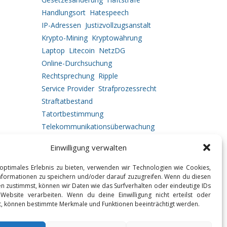
Handlungsort
Hatespeech
IP-Adressen
Justizvollzugsanstalt
Krypto-Mining
Kryptowährung
Laptop
Litecoin
NetzDG
Online-Durchsuchung
Rechtsprechung
Ripple
Service Provider
Strafprozessrecht
Straftatbestand
Tatortbestimmung
Telekommunikationsüberwachung
Urkundenfälschung
Einwilligung verwalten
Vermögensabschöpfung
Vorgehensweise
optimales Erlebnis zu bieten, verwenden wir Technologien wie Cookies,
formationen zu speichern und/oder darauf zuzugreifen. Wenn du diesen
n zustimmst, können wir Daten wie das Surfverhalten oder eindeutige IDs
 Website verarbeiten. Wenn du deine Einwilligung nicht erteilst oder
t, können bestimmte Merkmale und Funktionen beeinträchtigt werden.