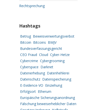
Rechtsprechung
Hashtags
Betrug
Beweisverwertungsverbot
Bitcoin
Bitcoins
BMJV
Bundesverfassungsgericht
CEO Fraud
Cloud
Cyber-Hetze
Cybercrime
Cybergrooming
Cyberspace
Darknet
Datenerhebung
Datenhehlerei
Datenschutz
Datenspeicherung
E-Evidence-VO
Einziehung
Erfolgsort
Etherum
Europäische Sicherungsanordnung
Fälschung beweiserheblicher Daten
Gesetzesänderung
Haftstrafe